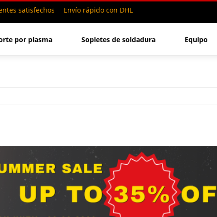
entes satisfechos
Envío rápido con DHL
orte por plasma
Sopletes de soldadura
Equipo