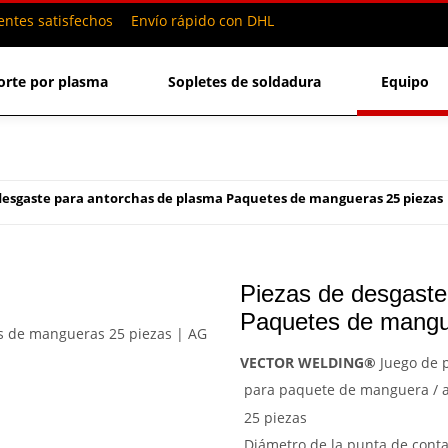
entes satisfechos
Envío rápido con DHL
orte por plasma
Sopletes de soldadura
Equipo
desgaste para antorchas de plasma Paquetes de mangueras 25 piezas |
Piezas de desgaste
Paquetes de mangue
VECTOR WELDING®
Juego de 
para paquete de manguera / 
25 piezas
Diámetro de la punta de cont