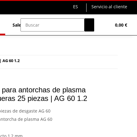
ES
Servicio al cliente
Sale%
0,00 €
 AG 60 1.2
 para antorchas de plasma
ras 25 piezas | AG 60 1.2
piezas de desgaste AG 60
antorcha de plasma AG 60
acto 1,2 mm