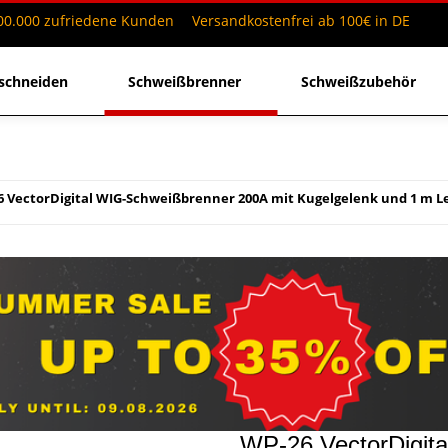
0.000 zufriedene Kunden
Versandkostenfrei ab 100€ in DE
schneiden
Schweißbrenner
Schweißzubehör
 VectorDigital WIG-Schweißbrenner 200A mit Kugelgelenk und 1 m L
WP-26 VectorDigit