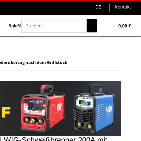
DE
Kontakt
Sale%
0,00 €
ederüberzug nach dem Griffstück
al WIG-Schweißbrenner 200A mit