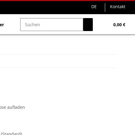
DE
Kontakt
er
Schweißzubehör
Sale%
0,00 €
ose aufladen
d
(Standard)