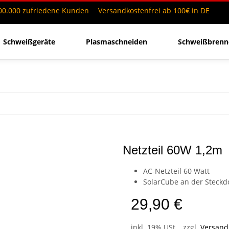
0.000 zufriedene Kunden
Versandkostenfrei ab 100€ in DE
Schweißgeräte
Plasmaschneiden
Schweißbrenn
Netzteil 60W 1,2m
AC-Netzteil 60 Watt
SolarCube an der Steckd
29,90 €
inkl. 19% USt. , zzgl.
Versan